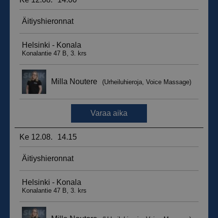
__hssrc
Istunto
HubSpot Inc.
.suomenurheiluhierontakeskus.fi
sbjs_migrations
.suomenurheiluhierontakeskus.fi
Istunto
sbjs_udata
.suomenurheiluhierontakeskus.fi
Istunto