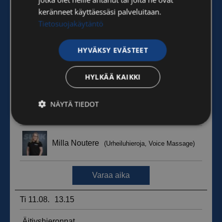
keränneet käyttäessäsi palveluitaan.
Tietosuojakäytäntö
HYVÄKSY EVÄSTEET
HYLKÄÄ KAIKKI
NÄYTÄ TIEDOT
Ehdottomasti
Suorituskyvylliset
välttämättömät
Kohdentavat
Toiminnalliset
Luokittelemattomat