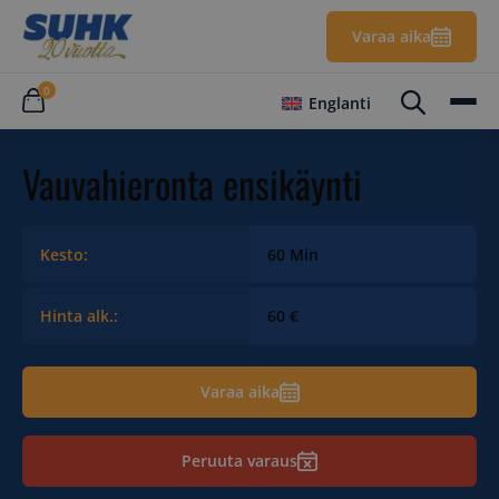
Varaa aika
0
Englanti
Vauvahieronta ensikäynti
Kesto:
60 Min
Hinta alk.:
60 €
Varaa aika
Peruuta varaus