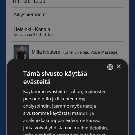
×
Tämä sivusto käyttää
evästeitä
FINNISH
Käytämme evästeitä sisällön, mainosten
ENGLISH
personointiin ja liikenteemme
analysointiin. Jaamme myös tietoja
sivustomme käytöstäsi mainos- ja
analytiikkakumppaneidemme kanssa,
jotka voivat yhdistää ne muihin tietoihin,
jotka olet heille antanut tai joita he ovat