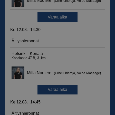
_ga_WT0HQVJ25Y
.suomenurheiluhierontakeskus.fi
1 vuosi 
kuukaus
__hstc
5 kuukautt
HubSpot Inc.
viikkoa
.suomenurheiluhierontakeskus.fi