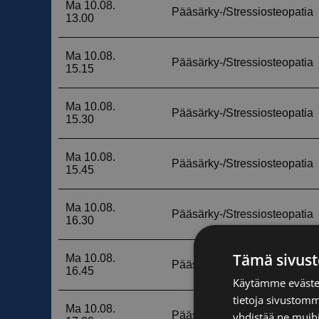
Tämä sivust
Käytämme evästei
tietoja sivustom
yhdistää ne muihin