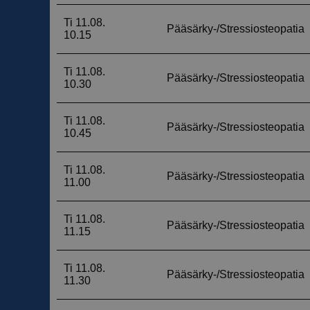
__cf_bm
__cf_bm
CookieScriptConse
VISITOR_PRIVACY_