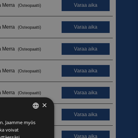
×
FINNISH
iin. Jaamme myös
ka voivat
ENGLISH
yttäessäsi