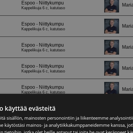
o käyttää evästeitä
tä sisällön, mainosten personointiin ja liikenteemme analysoint
me käytöstäsi mainos- ja analytiikkakumppaneidemme kanssa, jot
 tietoihin, jotka olet heille antanut tai joita he ovat keränneet kä