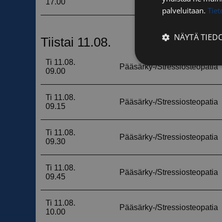
palveluitaan.
Tie
NÄYTÄ TIED
Ehdottomasti
välttämättömä
Ehdottomasti 
Ehdottomasti välttäm
tilinhallinnan. Sivus
Nimi
__cf_bm