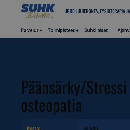
URHEILUHIERONTA, FYSIOTERAPIA JA
Palvelut
Toimipisteet
Suhkilaiset
Ajanv
Päänsärky/Stressi
osteopatia
Kesto:
30 Min