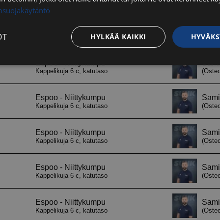
tosuojakäytäntö
OT
HYLKÄÄ KAIKKI
HYVÄKS
Suorituskyvylliset
Kohdentavat
Toiminnalliset
Luok
t
välttämättömät
Suorituskyvylliset
Kohdentavat
Toiminnalliset
Luok
ättömät evästeet mahdollistavat verkkosivuston perustoiminnot, kuten käyttäjän kirj
toa ei voida käyttää oikein ilman ehdottoman välttämättömiä evästeitä.
Palveluntarjoaja / Verkkotunnus
Päättymisaika
Kuvaus
29 minuuttia
Tätä evästettä
Cloudflare Inc.
56 sekuntia
erottamaan ihm
.hs-analytics.net
on hyödyllistä 
jotta voidaan 