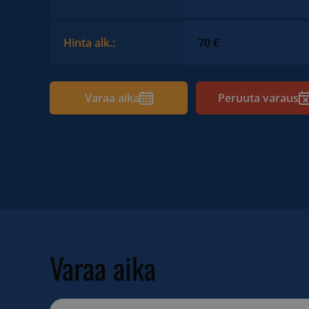
Hinta alk.:
70 €
Varaa aika
Peruuta varaus
Varaa aika