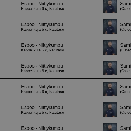
asetuksiin ja v
heidän mielty
kunnioitetaan 
istunnoissa.
29 minuuttia
Tätä evästettä
Cloudflare Inc.
57 sekuntia
erottamaan ihm
.hubspot.com
on hyödyllistä 
jotta voidaan 
raportteja ver
käytöstä.
29 minuuttia
Tätä evästettä
Cloudflare Inc.
58 sekuntia
erottamaan ihm
.hubspotusercontent-eu1.net
on hyödyllistä 
jotta voidaan 
raportteja ver
käytöstä.
29 minuuttia
Tätä evästettä
Cloudflare Inc.
56 sekuntia
erottamaan ihm
.hs-scripts.com
on hyödyllistä 
jotta voidaan 
raportteja ver
käytöstä.
29 minuuttia
Tätä evästettä
Cloudflare Inc.
56 sekuntia
erottamaan ihm
.hs-banner.com
on hyödyllistä 
jotta voidaan 
raportteja ver
käytöstä.