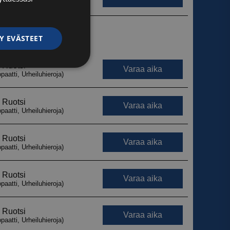
Y EVÄSTEET
ittelemattomat
ittelemattomat
autumisen ja
 käytetään
iset ja botit. Tämä
verkkosivustolle,
tehdä päteviä