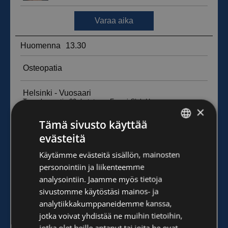
×
Tämä sivusto käyttää
evästeitä
FINNISH
Käytämme evästeitä sisällön, mainosten
ENGLISH
personointiin ja liikenteemme
analysointiin. Jaamme myös tietoja
sivustomme käytöstäsi mainos- ja
analytiikkakumppaneidemme kanssa,
jotka voivat yhdistää ne muihin tietoihin,
jotka olet heille antanut tai joita he ovat