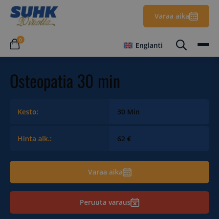
Varaa aika
0
Englanti
Osteopatia 30 min
Kesto:
30 Min
Hinta alk.:
62 €
Varaa aika
Peruuta varaus