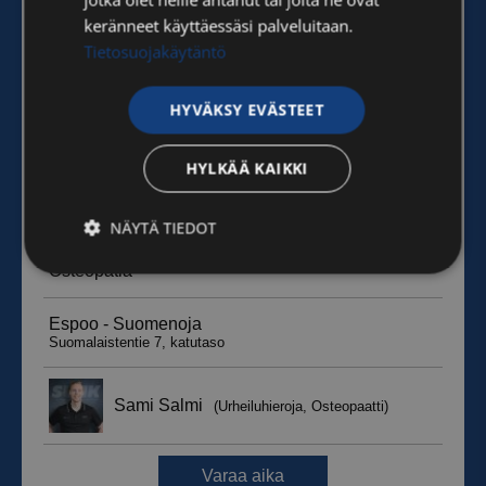
keränneet käyttäessäsi palveluitaan.
Tietosuojakäytäntö
HYVÄKSY EVÄSTEET
HYLKÄÄ KAIKKI
NÄYTÄ TIEDOT
Ehdottomasti
Suorituskyvylliset
välttämättömät
Kohdentavat
Toiminnalliset
Luokittelemattomat