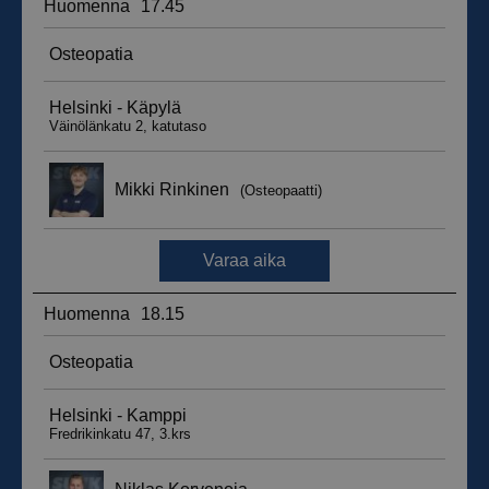
__hssrc
Istunto
HubSpot Inc.
.suomenurheiluhierontakeskus.fi
sbjs_migrations
.suomenurheiluhierontakeskus.fi
Istunto
sbjs_udata
.suomenurheiluhierontakeskus.fi
Istunto