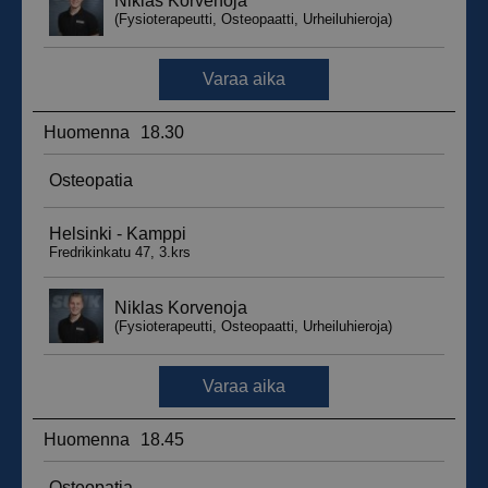
_ga_WT0HQVJ25Y
.suomenurheiluhierontakeskus.fi
1 vuosi 
kuukaus
__hstc
5 kuukautt
HubSpot Inc.
viikkoa
.suomenurheiluhierontakeskus.fi