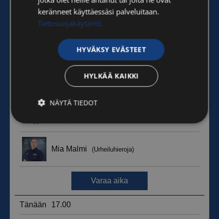
keränneet käyttäessäsi palveluitaan.
Tietosuojakäytäntö
HYVÄKSY EVÄSTEET
HYLKÄÄ KAIKKI
NÄYTÄ TIEDOT
Ehdottomasti
Suorituskyvylliset
välttämättömät
Kohdentavat
Toiminnalliset
Luokittelemattomat