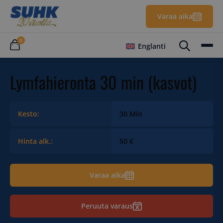
Varaa aika
0
Englanti
Lymfahieronta 30 min (kasvot)
Kesto:
30 Min
Hinta alk.:
50 €
Varaa aika
Peruuta varaus