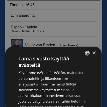
×
Tämä sivusto käyttää
evästeitä
FINNISH
Käytämme evästeitä sisällön, mainosten
ENGLISH
personointiin ja liikenteemme
analysointiin. Jaamme myös tietoja
sivustomme käytöstäsi mainos- ja
analytiikkakumppaneidemme kanssa,
jotka voivat yhdistää ne muihin tietoihin,
jotka olet heille antanut tai joita he ovat