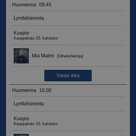
__hssrc
Istunto
HubSpot Inc.
.suomenurheiluhierontakeskus.fi
sbjs_migrations
.suomenurheiluhierontakeskus.fi
Istunto
sbjs_udata
.suomenurheiluhierontakeskus.fi
Istunto