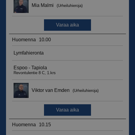
_ga_WT0HQVJ25Y
.suomenurheiluhierontakeskus.fi
1 vuosi 
kuukaus
__hstc
5 kuukautt
HubSpot Inc.
viikkoa
.suomenurheiluhierontakeskus.fi