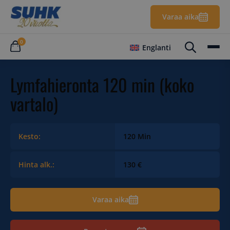
Varaa aika
0
Englanti
Lymfahieronta 120 min (koko
vartalo)
Kesto:
120 Min
Hinta alk.:
130 €
Varaa aika