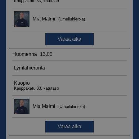
_ga_WT0HQVJ25Y
.suomenurheiluhierontakeskus.fi
1 vuosi 
kuukaus
__hstc
5 kuukautt
HubSpot Inc.
viikkoa
.suomenurheiluhierontakeskus.fi