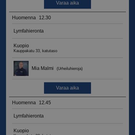
__hssrc
Istunto
HubSpot Inc.
.suomenurheiluhierontakeskus.fi
sbjs_migrations
.suomenurheiluhierontakeskus.fi
Istunto
sbjs_udata
.suomenurheiluhierontakeskus.fi
Istunto