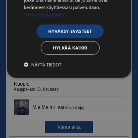
keränneet käyttäessäsi palveluitaan.
Tietosuojakäytäntö
HYVÄKSY EVÄSTEET
HYLKÄÄ KAIKKI
NÄYTÄ TIEDOT
Ehdottomasti
Suorituskyvylliset
välttämättömät
Kohdentavat
Toiminnalliset
Luokittelemattomat