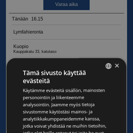
×
Tämä sivusto käyttää
evästeitä
FINNISH
Käytämme evästeitä sisällön, mainosten
ENGLISH
personointiin ja liikenteemme
analysointiin. Jaamme myös tietoja
sivustomme käytöstäsi mainos- ja
analytiikkakumppaneidemme kanssa,
jotka voivat yhdistää ne muihin tietoihin,
jotka olet heille antanut tai joita he ovat