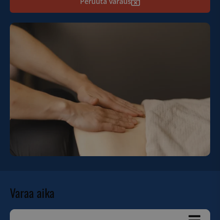
Peruuta varaus
Varaa aika