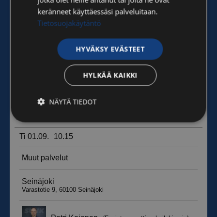
keränneet käyttäessäsi palveluitaan.
Tietosuojakäytäntö
HYVÄKSY EVÄSTEET
HYLKÄÄ KAIKKI
NÄYTÄ TIEDOT
Ehdottomasti
Suorituskyvylliset
välttämättömät
Kohdentavat
Toiminnalliset
Luokittelemattomat