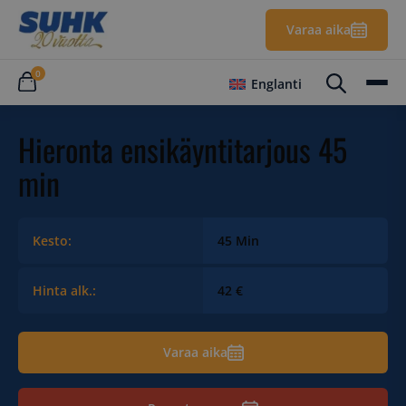
Varaa aika
0
Englanti
Hieronta ensikäyntitarjous 45
min
Kesto:
45 Min
Hinta alk.:
42 €
Varaa aika