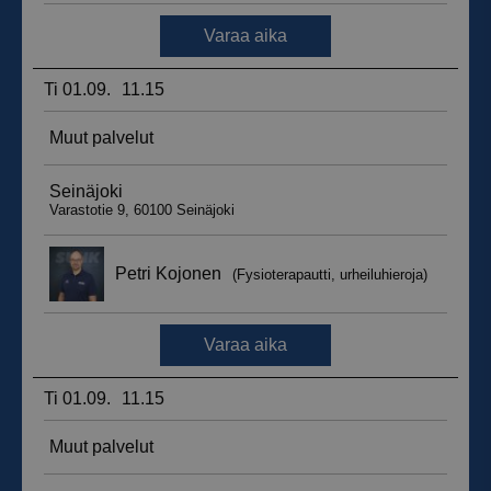
__hssrc
Istunto
HubSpot Inc.
.suomenurheiluhierontakeskus.fi
sbjs_migrations
.suomenurheiluhierontakeskus.fi
Istunto
sbjs_udata
.suomenurheiluhierontakeskus.fi
Istunto