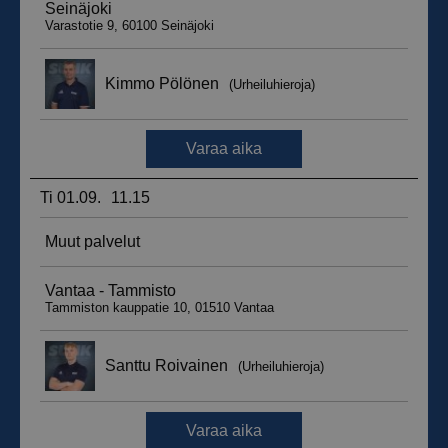
_ga_WT0HQVJ25Y
.suomenurheiluhierontakeskus.fi
1 vuosi 
kuukaus
__hstc
5 kuukautt
HubSpot Inc.
viikkoa
.suomenurheiluhierontakeskus.fi