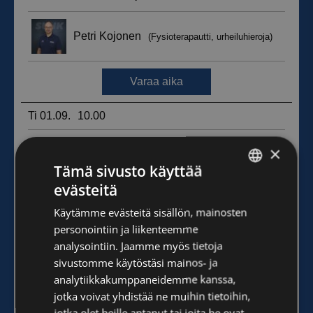
×
Tämä sivusto käyttää
evästeitä
FINNISH
Käytämme evästeitä sisällön, mainosten
ENGLISH
personointiin ja liikenteemme
analysointiin. Jaamme myös tietoja
sivustomme käytöstäsi mainos- ja
analytiikkakumppaneidemme kanssa,
jotka voivat yhdistää ne muihin tietoihin,
jotka olet heille antanut tai joita he ovat