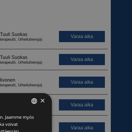
×
FINNISH
iin. Jaamme myös
ka voivat
ENGLISH
yttäessäsi