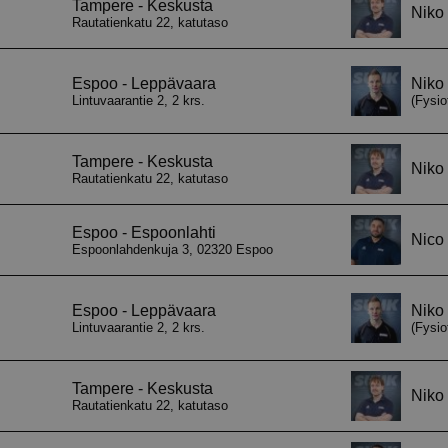
asetuksiin ja v
heidän mielty
kunnioitetaan 
istunnoissa.
29 minuuttia
Tätä evästettä
Cloudflare Inc.
57 sekuntia
erottamaan ihm
.hubspot.com
on hyödyllistä 
jotta voidaan 
raportteja ver
käytöstä.
29 minuuttia
Tätä evästettä
Cloudflare Inc.
58 sekuntia
erottamaan ihm
.hubspotusercontent-eu1.net
on hyödyllistä 
jotta voidaan 
raportteja ver
käytöstä.
29 minuuttia
Tätä evästettä
Cloudflare Inc.
56 sekuntia
erottamaan ihm
.hs-scripts.com
on hyödyllistä 
jotta voidaan 
raportteja ver
käytöstä.
29 minuuttia
Tätä evästettä
Cloudflare Inc.
56 sekuntia
erottamaan ihm
.hs-banner.com
on hyödyllistä 
jotta voidaan 
raportteja ver
käytöstä.