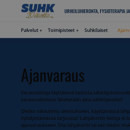
URHEILUHIERONTA, FYSIOTERAPIA JA
Palvelut
Toimipisteet
Suhkilaiset
Ajanv
Ajanvaraus
Varaustietoja täyttäessä tarkista sähköpostiosoitte
varausvahvistus lähetetään aina sähköpostiisi!
Oletko oikeutettu alennukseen, käyttämässä lahja
hyödyntämässä tarjousta? Lahjakortin tietoja ei ta
ajanvaraukseen. Ota lahjakortti tai sen tiedot muk