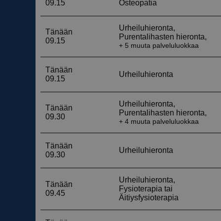
__cf_bm
__cf_bm
CookieScriptConse
VISITOR_PRIVACY_