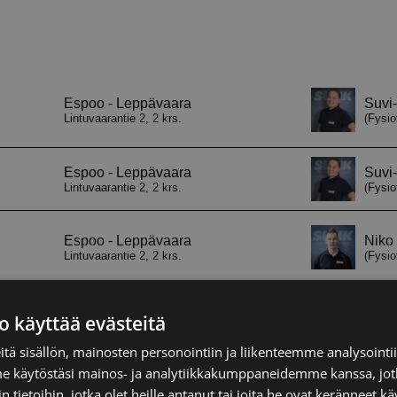
o käyttää evästeitä
tä sisällön, mainosten personointiin ja liikenteemme analysoint
me käytöstäsi mainos- ja analytiikkakumppaneidemme kanssa, jot
 tietoihin, jotka olet heille antanut tai joita he ovat keränneet kä