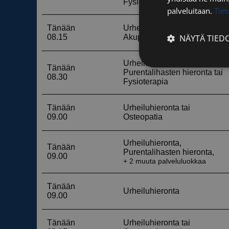
palveluitaan.
Tie
NÄYTÄ TIED
Ehdottomasti
välttämättömä
Ehdottomasti 
Ehdottomasti välttäm
tilinhallinnan. Sivus
Nimi
__cf_bm