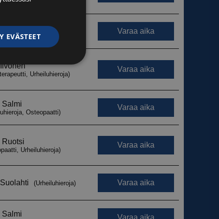
Y EVÄSTEET
ittelemattomat
ittelemattomat
autumisen ja
 käytetään
iset ja botit. Tämä
verkkosivustolle,
tehdä päteviä