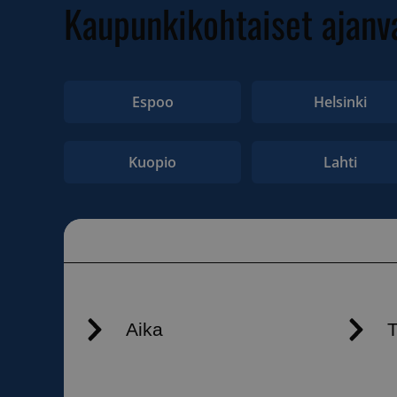
Kaupunkikohtaiset ajanv
Espoo
Helsinki
Kuopio
Lahti