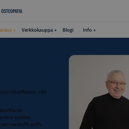
 OSTEOPATIA
araus
Verkkokauppa
Blogi
Info
esi oikeellisuus, sillä
korttia tai
rvitse syöttää
aan varatulle ajalle.