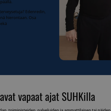
päällä.
 terveysetuja? Edenredin,
enä hierontaan. Osa
sekä
avat vapaat ajat SUHKilla
dan, toimipisteiden, palveluiden ja ammattilaisen tai näid