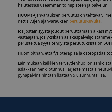
halutessasi useamman toimipisteen ja palvelun.
HUOM!
Ajanvarauksen peruutus on tehtävä viimeis
nettisivujen ajanvarauksen
peruutus-sivulta
.
Jos jostain syystä joudut peruuttamaan aikasi myö
vastaajaan, jos yksikään asiakaspalvelijoistamme 
perusteltua syytä tehdyistä peruutuksista on SU
Huomioithan, että fysioterapiaa ja osteopatiaa to
Lain mukaan kaikkien terveydenhuollon sähköistä p
asiakkaan henkilötunnus. Järjestelmästä aiheutuv
pyhäpäivinä hintaan lisätään 5 € sunnuntailisä.