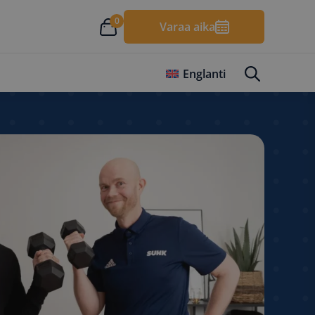
0
Varaa aika
Englanti