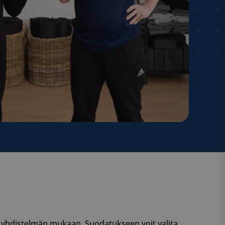
en yhdistelmän mukaan. Suodatukseen voit valita