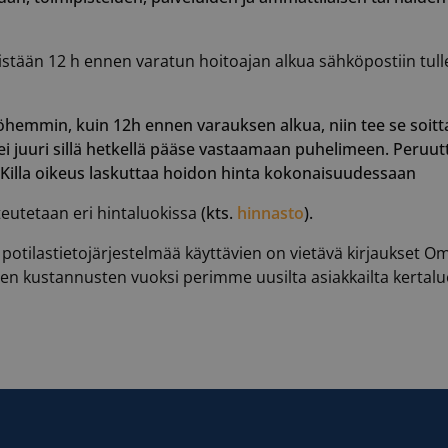
tään 12 h ennen varatun hoitoajan alkua sähköpostiin tulle
hemmin, kuin 12h ennen varauksen alkua, niin tee se soitta
ei juuri sillä hetkellä pääse vastaamaan puhelimeen. Peruu
HKilla oikeus laskuttaa hoidon hinta kokonaisuudessaan
teutetaan eri hintaluokissa
(kts.
hinnasto
).
otilastietojärjestelmää käyttävien on vietävä kirjaukset O
ien kustannusten vuoksi perimme uusilta asiakkailta kertal