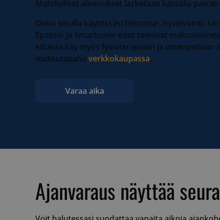
Mahdolliset alennukset lasketaan kassalla paikan 
Onko sinulla käytössäsi hieronta-, hyvinvointi- tai
Epassin ja Smartumin edut toimivat maksuväline
eduista käy myös fysioterapiaan ja osteopatiaan 
maksutapana
verkkokaupassa
.
Varaa aika
Ajanvaraus näyttää seura
Voit halutessasi suodattaa vapaita aikoja ajankoh