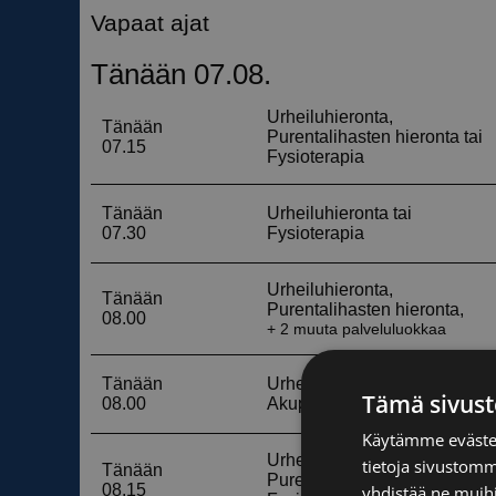
Tämä sivust
Käytämme evästei
tietoja sivustom
yhdistää ne muihin