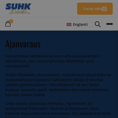
Varaa aika
0
Englanti
Ajanvaraus
Varaustietoja täyttäessä tarkista sähköpostiosoitteesi
oikeellisuus, sillä varausvahvistus lähetetään aina
sähköpostiisi!
Oletko oikeutettu alennukseen, käyttämässä lahjakorttia tai
hyödyntämässä tarjousta? Lahjakortin tietoja ei tarvitse
syöttää ajanvaraukseen. Ota lahjakortti tai sen tiedot
mukaan varatulle ajalle. Mahdolliset alennukset lasketaan
kassalla paikan päällä.
Onko sinulla käytössäsi hieronta-, hyvinvointi- tai
terveysetuja? Edenredin, Epassin ja Smartumin edut
toimivat maksuvälineenä hierontaan. Osa eduista käy myös