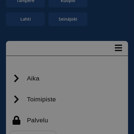
Tampere
Kuopio
Lahti
Seinäjoki