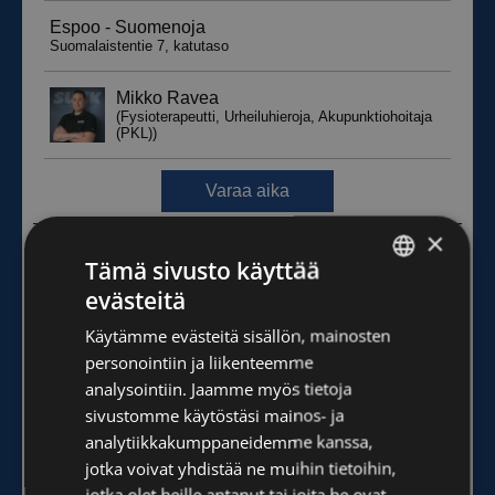
×
Tämä sivusto käyttää
evästeitä
FINNISH
Käytämme evästeitä sisällön, mainosten
ENGLISH
personointiin ja liikenteemme
analysointiin. Jaamme myös tietoja
sivustomme käytöstäsi mainos- ja
analytiikkakumppaneidemme kanssa,
jotka voivat yhdistää ne muihin tietoihin,
jotka olet heille antanut tai joita he ovat