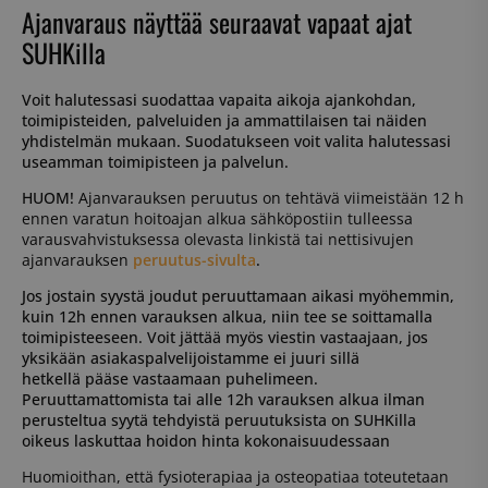
Ajanvaraus näyttää seuraavat vapaat ajat
SUHKilla
Voit halutessasi suodattaa vapaita aikoja ajankohdan,
toimipisteiden, palveluiden ja ammattilaisen tai näiden
yhdistelmän mukaan. Suodatukseen voit valita halutessasi
useamman toimipisteen ja palvelun.
HUOM!
Ajanvarauksen peruutus on tehtävä viimeistään 12 h
ennen varatun hoitoajan alkua sähköpostiin tulleessa
varausvahvistuksessa olevasta linkistä tai nettisivujen
ajanvarauksen
peruutus-sivulta
.
Jos jostain syystä joudut peruuttamaan aikasi myöhemmin,
kuin 12h ennen varauksen alkua, niin tee se soittamalla
toimipisteeseen. Voit jättää myös viestin vastaajaan, jos
yksikään asiakaspalvelijoistamme ei juuri sillä
hetkellä pääse vastaamaan puhelimeen.
Peruuttamattomista tai alle 12h varauksen alkua ilman
perusteltua syytä tehdyistä peruutuksista on SUHKilla
oikeus laskuttaa hoidon hinta kokonaisuudessaan
Huomioithan, että fysioterapiaa ja osteopatiaa toteutetaan