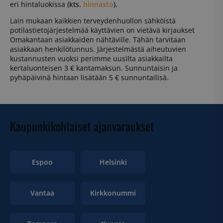
eri hintaluokissa
(kts.
hinnasto
).
Lain mukaan kaikkien terveydenhuollon sähköistä
potilastietojärjestelmää käyttävien on vietävä kirjaukset
Omakantaan asiakkaiden nähtäville. Tähän tarvitaan
asiakkaan henkilötunnus. Järjestelmästä aiheutuvien
kustannusten vuoksi perimme uusilta asiakkailta
kertaluonteisen 3 € kantamaksun. Sunnuntaisin ja
pyhäpäivinä hintaan lisätään 5 € sunnuntailisä.
Kaupunkikohtaiset ajanvaraukset
Espoo
Helsinki
Vantaa
Kirkkonummi