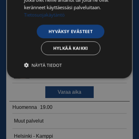
keränneet käyttäessäsi palveluitaan.
Tietosuojakäytäntö
HYVÄKSY EVÄSTEET
HYLKÄÄ KAIKKI
NÄYTÄ TIEDOT
Ehdottomasti
Suorituskyvylliset
välttämättömät
Kohdentavat
Toiminnalliset
Luokittelemattomat