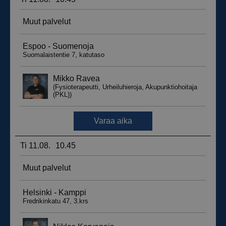
__hssrc
Istunto
HubSpot Inc.
.suomenurheiluhierontakeskus.fi
sbjs_migrations
.suomenurheiluhierontakeskus.fi
Istunto
sbjs_udata
.suomenurheiluhierontakeskus.fi
Istunto