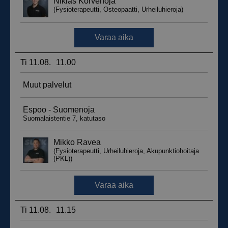
_ga_WT0HQVJ25Y
.suomenurheiluhierontakeskus.fi
1 vuosi 
kuukaus
__hstc
5 kuukautt
HubSpot Inc.
viikkoa
.suomenurheiluhierontakeskus.fi