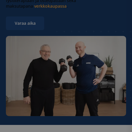
fysioterapiaan ja osteopatiaan sekä
maksutapana
verkkokaupassa
.
Varaa aika