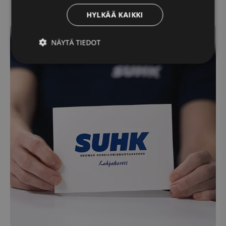
HYLKÄÄ KAIKKI
NÄYTÄ TIEDOT
Ehdottomasti
Suorituskyvylliset
välttämättömät
Kohdentavat
Toiminnalliset
Luokittelemattomat
Ehdottomasti välttämättömät