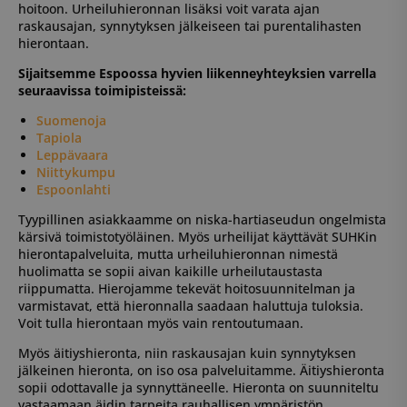
hoitoon. Urheiluhieronnan lisäksi voit varata ajan
raskausajan, synnytyksen jälkeiseen tai purentalihasten
hierontaan.
Sijaitsemme Espoossa hyvien liikenneyhteyksien varrella
seuraavissa toimipisteissä:
Suomenoja
Tapiola
Leppävaara
Niittykumpu
Espoonlahti
Tyypillinen asiakkaamme on niska-hartiaseudun ongelmista
kärsivä toimistotyöläinen. Myös urheilijat käyttävät SUHKin
hierontapalveluita, mutta urheiluhieronnan nimestä
huolimatta se sopii aivan kaikille urheilutaustasta
riippumatta. Hierojamme tekevät hoitosuunnitelman ja
varmistavat, että hieronnalla saadaan haluttuja tuloksia.
Voit tulla hierontaan myös vain rentoutumaan.
Myös äitiyshieronta, niin raskausajan kuin synnytyksen
jälkeinen hieronta, on iso osa palveluitamme. Äitiyshieronta
sopii odottavalle ja synnyttäneelle. Hieronta on suunniteltu
vastaamaan äidin tarpeita rauhallisen ympäristön,