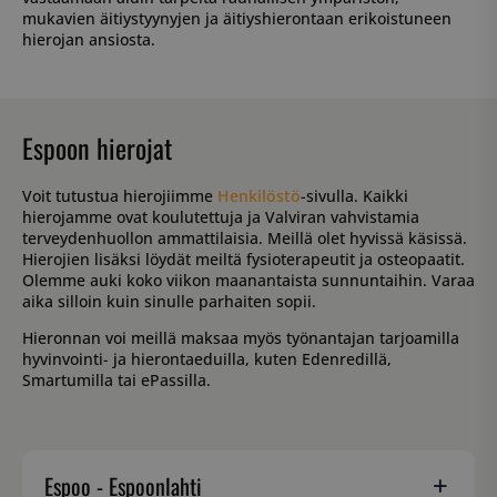
mukavien äitiystyynyjen ja äitiyshierontaan erikoistuneen
hierojan ansiosta.
Espoon hierojat
Voit tutustua hierojiimme
Henkilöstö
-sivulla. Kaikki
hierojamme ovat koulutettuja ja Valviran vahvistamia
terveydenhuollon ammattilaisia. Meillä olet hyvissä käsissä.
Hierojien lisäksi löydät meiltä fysioterapeutit ja osteopaatit.
Olemme auki koko viikon maanantaista sunnuntaihin. Varaa
aika silloin kuin sinulle parhaiten sopii.
Hieronnan voi meillä maksaa myös työnantajan tarjoamilla
hyvinvointi- ja hierontaeduilla, kuten Edenredillä,
Smartumilla tai ePassilla.
Espoo - Espoonlahti