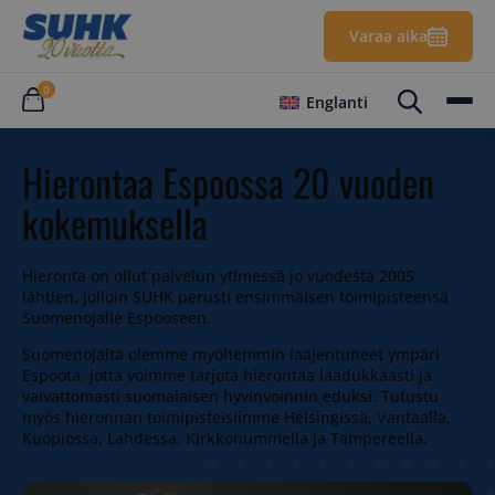
Varaa aika
0
Englanti
Hierontaa Espoossa 20 vuoden
kokemuksella
Hieronta on ollut palvelun ytimessä jo vuodesta 2005
lähtien, jolloin SUHK perusti ensimmäisen toimipisteensä
Suomenojalle Espooseen.
Suomenojalta olemme myöhemmin laajentuneet ympäri
Espoota, jotta voimme tarjota hierontaa laadukkaasti ja
vaivattomasti suomalaisen hyvinvoinnin eduksi. Tutustu
myös hieronnan toimipisteisiimme Helsingissä, Vantaalla,
Kuopiossa, Lahdessa, Kirkkonummella ja Tampereella.