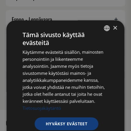
Espoo - Leppävaara
×
Tämä sivusto käyttää
Espoo - Niittykumpu
evästeitä
FINNISH
Käytämme evästeitä sisällön, mainosten
ENGLISH
personointiin ja liikenteemme
Espoo - Suomenoja
analysointiin. Jaamme myös tietoja
sivustomme käytöstäsi mainos- ja
analytiikkakumppaneidemme kanssa,
Espoo - Tapiola
jotka voivat yhdistää ne muihin tietoihin,
jotka olet heille antanut tai joita he ovat
keränneet käyttäessäsi palveluitaan.
Tietosuojakäytäntö
Osta lahjakortti itselle tai lahjaksi!
HYVÄKSY EVÄSTEET