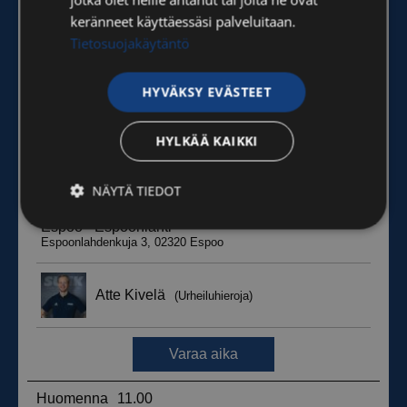
keränneet käyttäessäsi palveluitaan.
Tietosuojakäytäntö
HYVÄKSY EVÄSTEET
HYLKÄÄ KAIKKI
NÄYTÄ TIEDOT
Ehdottomasti
Suorituskyvylliset
välttämättömät
Kohdentavat
Toiminnalliset
Luokittelemattomat