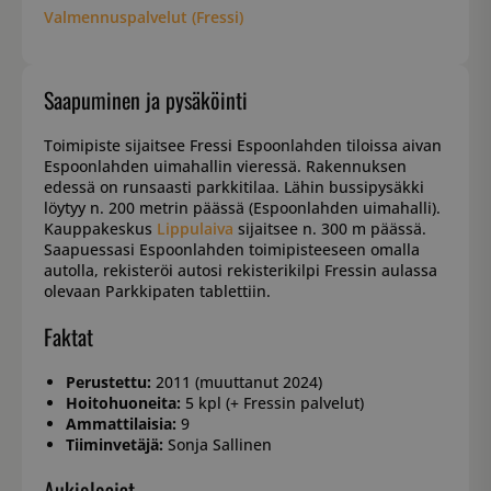
Valmennuspalvelut (Fressi)
Saapuminen ja pysäköinti
Toimipiste sijaitsee Fressi Espoonlahden tiloissa aivan
Espoonlahden uimahallin vieressä. Rakennuksen
edessä on runsaasti parkkitilaa. Lähin bussipysäkki
löytyy n. 200 metrin päässä (Espoonlahden uimahalli).
Kauppakeskus
Lippulaiva
sijaitsee n. 300 m päässä.
Saapuessasi Espoonlahden toimipisteeseen omalla
autolla, rekisteröi autosi rekisterikilpi Fressin aulassa
olevaan Parkkipaten tablettiin.
Faktat
Perustettu:
2011 (muuttanut 2024)
Hoitohuoneita:
5 kpl (+ Fressin palvelut)
Ammattilaisia:
9
Tiiminvetäjä:
Sonja Sallinen
Aukioloajat