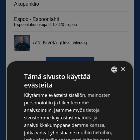
×
Tämä sivusto käyttää
evästeitä
FINNISH
Käytämme evästeitä sisällön, mainosten
ENGLISH
personointiin ja liikenteemme
analysointiin. Jaamme myös tietoja
sivustomme käytöstäsi mainos- ja
analytiikkakumppaneidemme kanssa,
jotka voivat yhdistää ne muihin tietoihin,
jotka olet heille antanut tai joita he ovat