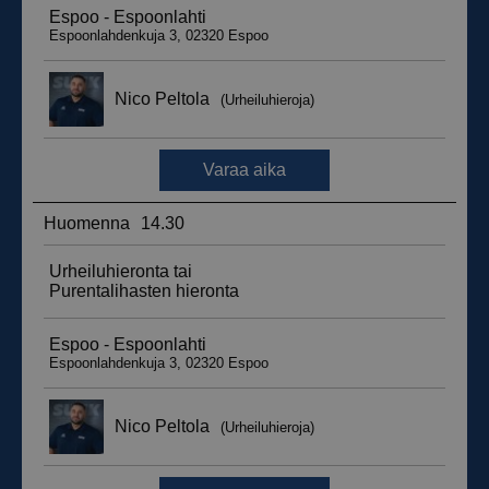
_ga_WT0HQVJ25Y
.suomenurheiluhierontakeskus.fi
1 vuosi 
kuukaus
__hstc
5 kuukautt
HubSpot Inc.
viikkoa
.suomenurheiluhierontakeskus.fi