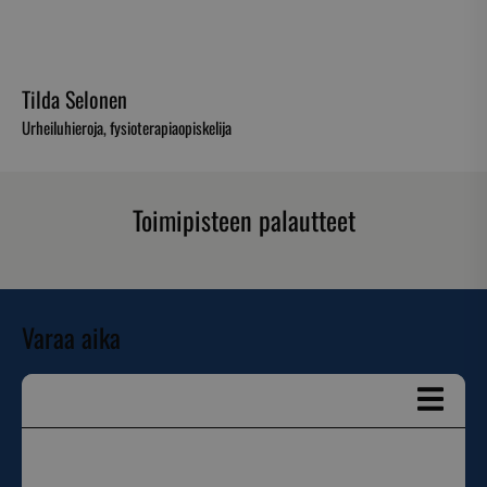
Tilda Selonen
Urheiluhieroja, fysioterapiaopiskelija
Toimipisteen palautteet
Varaa aika