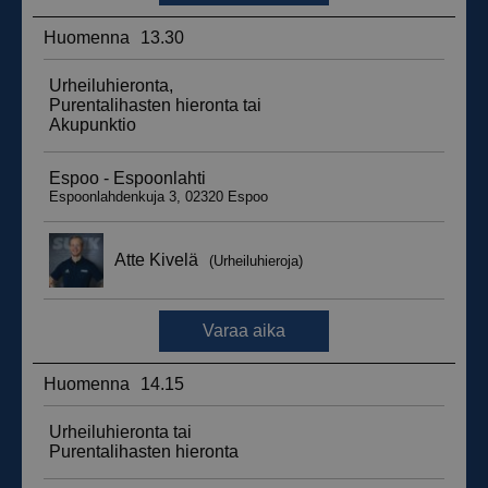
__hssrc
Istunto
HubSpot Inc.
.suomenurheiluhierontakeskus.fi
sbjs_migrations
.suomenurheiluhierontakeskus.fi
Istunto
sbjs_udata
.suomenurheiluhierontakeskus.fi
Istunto