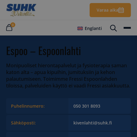
Varaa aika
0
Englanti
Espoo – Espoonlahti
Monipuoliset hierontapalvelut ja fysioterapia saman
katon alta – apua kipuihin, jumituksiin ja kehon
palautumiseen. Toimimme Fressi Espoonlahden
tiloissa, palveluiden käyttö ei vaadi Fressi asiakkuutta.
Puhelinnumero:
050 301 8093
Sähköposti:
kivenlahti@suhk.fi