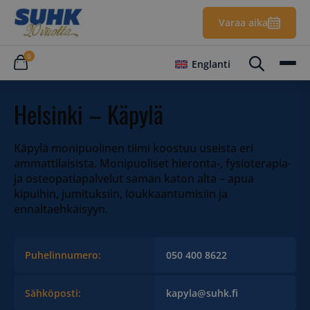
Varaa aika
0
Englanti
Helsinki – Käpylä
Käpylä monipuolinen tiimi koostuu useista eri
ammattilaisista. Monipuoliset hieronta-, fysioterapia-
ja osteopatiapalvelut saman katon alta – apua
kipuihin, jumituksiin, loukkaantumisiin ja
ennaltaehkäisyyn.
Puhelinnumero:
050 400 8622
Sähköposti:
kapyla@suhk.fi