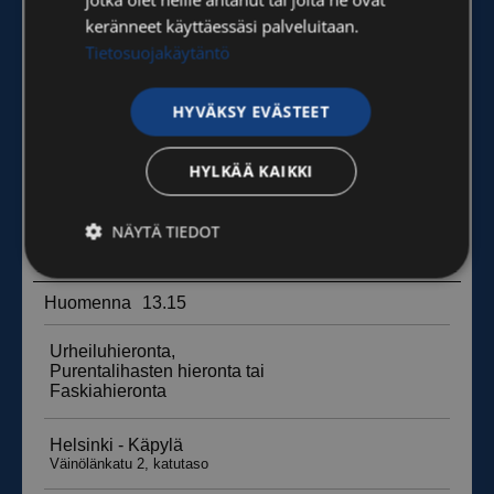
keränneet käyttäessäsi palveluitaan.
Tietosuojakäytäntö
HYVÄKSY EVÄSTEET
HYLKÄÄ KAIKKI
NÄYTÄ TIEDOT
Ehdottomasti
Suorituskyvylliset
välttämättömät
Kohdentavat
Toiminnalliset
Luokittelemattomat