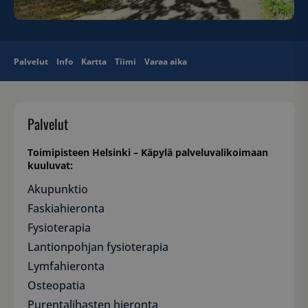
Palvelut
Info
Kartta
Tiimi
Varaa aika
Palvelut
Toimipisteen Helsinki – Käpylä palveluvalikoimaan
kuuluvat:
Akupunktio
Faskiahieronta
Fysioterapia
Lantionpohjan fysioterapia
Lymfahieronta
Osteopatia
Purentalihasten hieronta