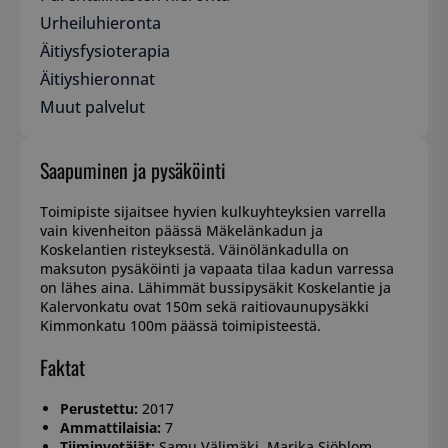
Urheiluhieronta
Äitiysfysioterapia
Äitiyshieronnat
Muut palvelut
Saapuminen ja pysäköinti
Toimipiste sijaitsee hyvien kulkuyhteyksien varrella
vain kivenheiton päässä Mäkelänkadun ja
Koskelantien risteyksestä. Väinölänkadulla on
maksuton pysäköinti ja vapaata tilaa kadun varressa
on lähes aina. Lähimmät bussipysäkit Koskelantie ja
Kalervonkatu ovat 150m sekä raitiovaunupysäkki
Kimmonkatu 100m päässä toimipisteestä.
Faktat
Perustettu:
2017
Ammattilaisia:
7
Tiiminvetäjät:
Samu Välimäki, Marika Sjöblom