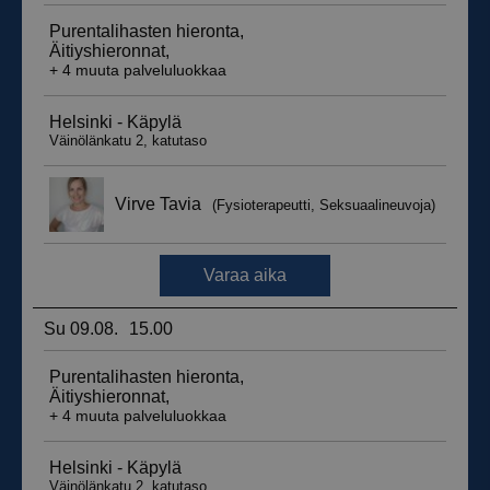
__hssrc
Istunto
HubSpot Inc.
.suomenurheiluhierontakeskus.fi
sbjs_migrations
.suomenurheiluhierontakeskus.fi
Istunto
sbjs_udata
.suomenurheiluhierontakeskus.fi
Istunto