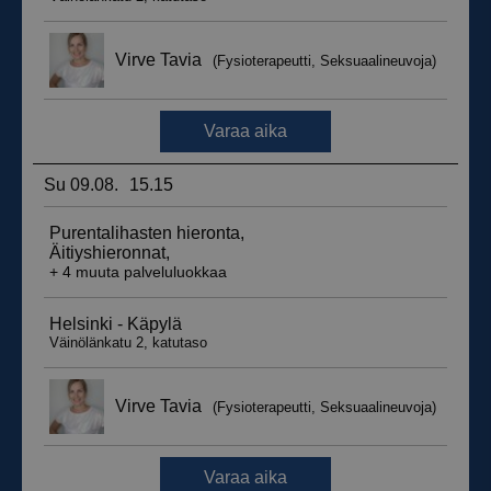
_ga_WT0HQVJ25Y
.suomenurheiluhierontakeskus.fi
1 vuosi 
kuukaus
__hstc
5 kuukautt
HubSpot Inc.
viikkoa
.suomenurheiluhierontakeskus.fi