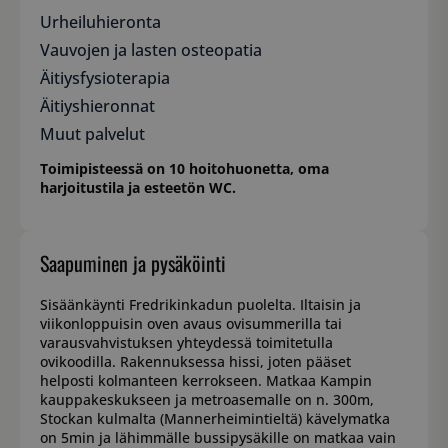
Urheiluhieronta
Vauvojen ja lasten osteopatia
Äitiysfysioterapia
Äitiyshieronnat
Muut palvelut
Toimipisteessä on 10 hoitohuonetta, oma
harjoitustila ja esteetön WC.
Saapuminen ja pysäköinti
Sisäänkäynti Fredrikinkadun puolelta. Iltaisin ja
viikonloppuisin oven avaus ovisummerilla tai
varausvahvistuksen yhteydessä toimitetulla
ovikoodilla. Rakennuksessa hissi, joten pääset
helposti kolmanteen kerrokseen. Matkaa Kampin
kauppakeskukseen ja metroasemalle on n. 300m,
Stockan kulmalta (Mannerheimintieltä) kävelymatka
on 5min ja lähimmälle bussipysäkille on matkaa vain