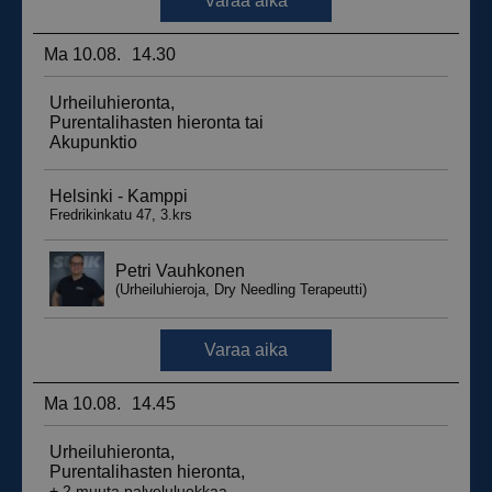
_ga_WT0HQVJ25Y
.suomenurheiluhierontakeskus.fi
1 vuosi 
kuukaus
__hstc
5 kuukautt
HubSpot Inc.
viikkoa
.suomenurheiluhierontakeskus.fi