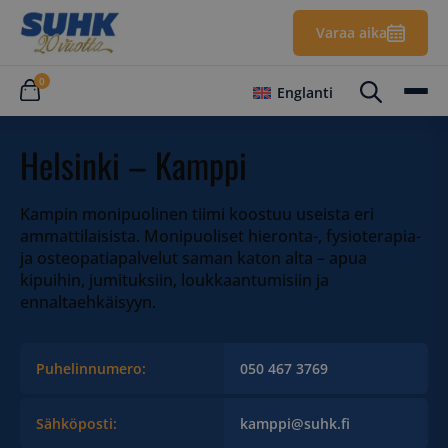
Varaa aika
0
Englanti
Helsinki – Kamppi
Kampin monipuolinen tiimi koostuu useista eri
ammattilaisista. Monipuoliset hieronta-, fysioterapia-
ja osteopatiapalvelut saman katon alta – apua
kipuihin, jumituksiin, loukkaantumisiin ja
ennaltaehkäisyyn.
Puhelinnumero:
050 467 3769
Sähköposti:
kamppi@suhk.fi