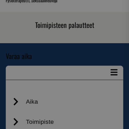
Fysioterapeutti, Seksuaalineuvoja
Toimipisteen palautteet
Ehdottomasti välttämättömät
Suorituskyvylliset
Kohdentavat
Toiminnalliset
Luokittelemattomat
Varaa aika
Ehdottomasti välttämättömät evästeet
mahdollistavat verkkosivuston perustoiminnot,
kuten käyttäjän kirjautumisen ja tilinhallinnan.
Sivustoa ei voida käyttää oikein ilman ehdottoman
välttämättömiä evästeitä.
Nimi
Palveluntarjoaja / Verkkotunnus
__cf_bm
Cloudflare Inc.
.hs-analytics.net