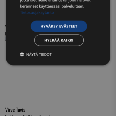
keränneet käyttäessäsi palveluitaan.
Tietosuojakäytäntö
Ville-Markus Aho
HYVÄKSY EVÄSTEET
Fysioterapeutti, urheiluhieroja
HYLKÄÄ KAIKKI
NÄYTÄ TIEDOT
Ehdottomasti
Suorituskyvylliset
välttämättömät
Kohdentavat
Toiminnalliset
Virve Tavia
Luokittelemattomat