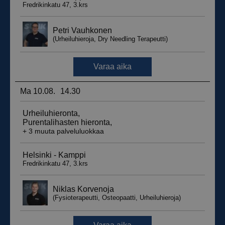
__hssrc
Istunto
HubSpot Inc.
.suomenurheiluhierontakeskus.fi
sbjs_migrations
.suomenurheiluhierontakeskus.fi
Istunto
sbjs_udata
.suomenurheiluhierontakeskus.fi
Istunto