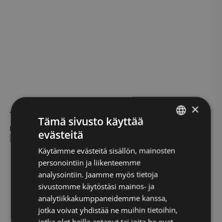
×
Taru Kortelainen
Tämä sivusto käyttää
Urheiluhieroja
evästeitä
FINNISH
Käytämme evästeitä sisällön, mainosten
ENGLISH
personointiin ja liikenteemme
analysointiin. Jaamme myös tietoja
sivustomme käytöstäsi mainos- ja
analytiikkakumppaneidemme kanssa,
jotka voivat yhdistää ne muihin tietoihin,
jotka olet heille antanut tai joita he ovat