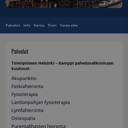
Palvelut
Info
Kartta
Tiimi
Varaa aika
Palvelut
Toimipisteen Helsinki – Kamppi palveluvalikoimaan
kuuluvat:
Akupunktio
Faskiahieronta
Fysioterapia
Lantionpohjan fysioterapia
Lymfahieronta
Osteopatia
Purentalihasten hieronta