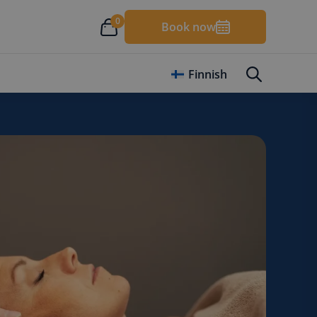
0
Book now
Finnish