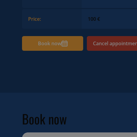
Price:
100 €
Book now
Cancel appointme
Book now