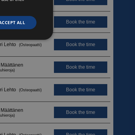
ACCEPT ALL
Unclassified
d
e website cannot be
ytetään erottamaan
Tämä on hyödyllistä
jotta voidaan tehdä
 verkkosivuston