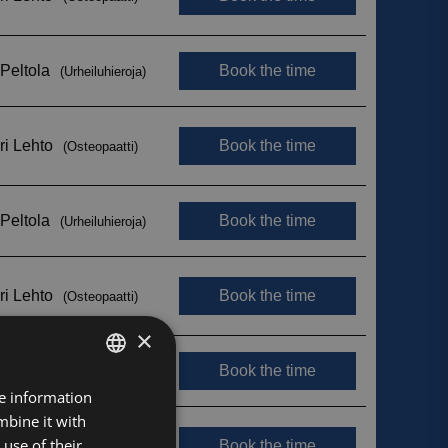
×
FINNISH
re information
mbine it with
ENGLISH
use of their