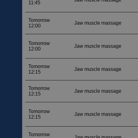
__cf_bm
__cf_bm
CookieScriptConse
VISITOR_PRIVACY_