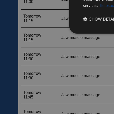
services.
Tietosu
SHOW DETAI
Strictly
necessary
Strictly necessary c
used properly without
Name
__cf_bm