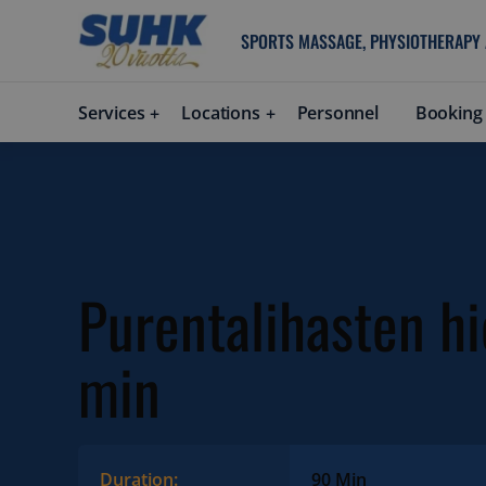
SPORTS MASSAGE, PHYSIOTHERAPY
Services
Locations
Personnel
Booking
Purentalihasten h
min
Duration:
90 Min