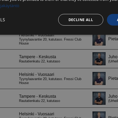
ojakäytäntö
LS
DECLINE ALL
Performance
Targeting
Functionality
Strictly necessary
Performance
Targeting
Functionality
Unclassifie
ookies allow core website functionality such as user login and account management. Th
 strictly necessary cookies.
Provider / Domain
Expiration
Description
29
Tätä evästettä kä
Cloudflare Inc.
minutes
ihmiset ja botit. 
.hs-analytics.net
56
verkkosivustolle, 
seconds
päteviä raportteja