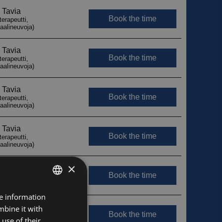
×
FINNISH
re information
mbine it with
ENGLISH
use of their