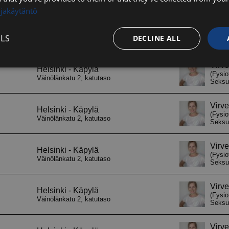
ojakäytäntö
LS
DECLINE ALL
Performance
Targeting
Functionality
Strictly necessary
Performance
Targeting
Functionality
Unclassifie
ookies allow core website functionality such as user login and account management. Th
 strictly necessary cookies.
Provider / Domain
Expiration
Description
29
Tätä evästettä kä
Cloudflare Inc.
minutes
ihmiset ja botit. 
.hs-analytics.net
56
verkkosivustolle, 
seconds
päteviä raportteja