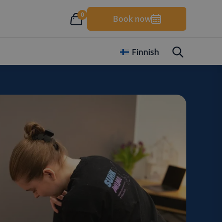
0
Book now
Finnish