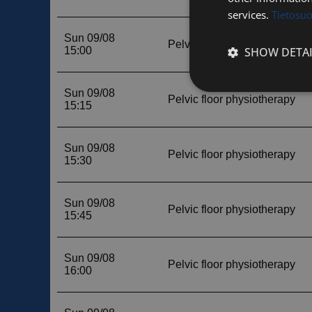
services.
Tietosu
SHOW DETAI
Strictly
necessary
Strictly necessary c
used properly without
Name
__cf_bm