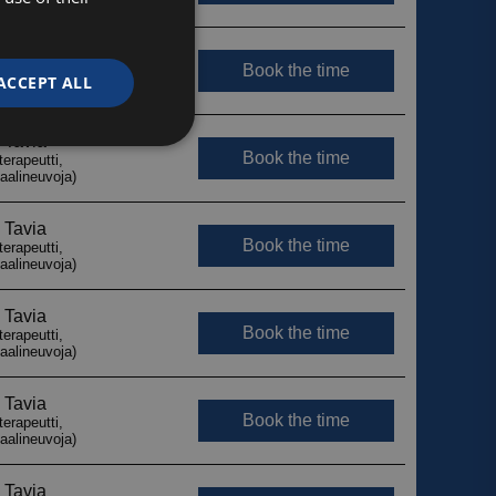
ACCEPT ALL
Unclassified
d
e website cannot be
ytetään erottamaan
Tämä on hyödyllistä
jotta voidaan tehdä
 verkkosivuston