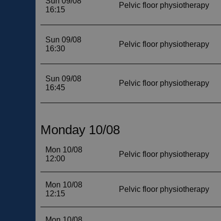
__cf_bm
__cf_bm
CookieScriptConse
VISITOR_PRIVACY_