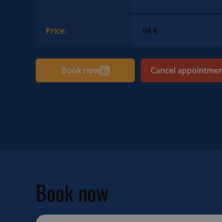
Price:
94 €
Book now
Cancel appointme
Book now