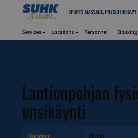
SPORTS MASSAGE, PHYSIOTHERAPY
Services
Locations
Personnel
Booking
Lantionpohjan fysi
ensikäynti
Duration:
75 Min