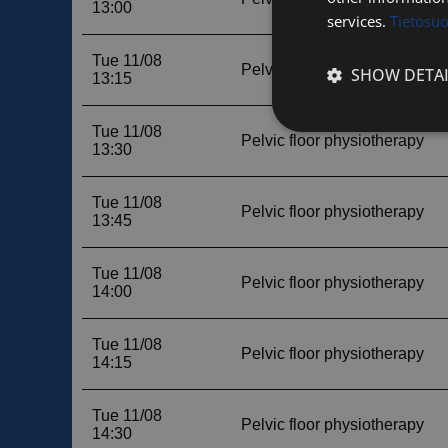
services.
Tietosu
SHOW DETAI
Strictly
necessary
Strictly necessary c
used properly without
Name
__cf_bm