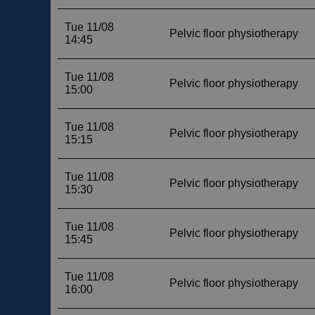
__cf_bm
__cf_bm
CookieScriptConse
VISITOR_PRIVACY_