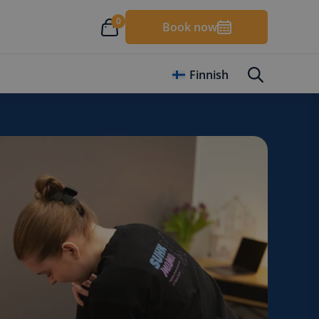
0
Book now
Finnish