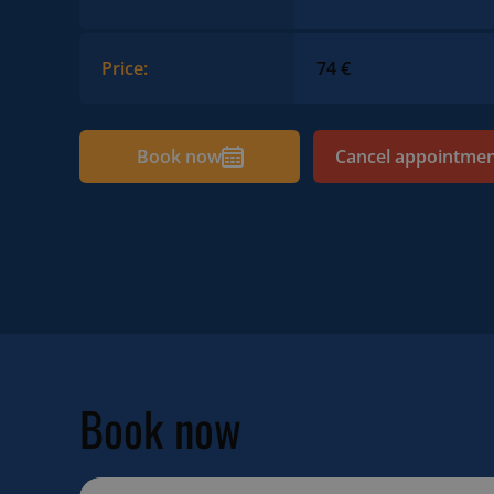
Price:
74 €
Book now
Cancel appointme
Book now