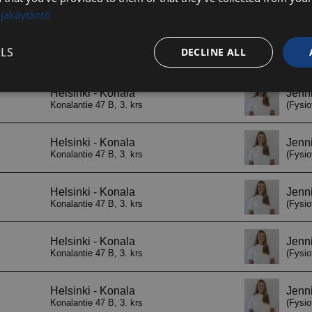
ojakäytäntö
LS
DECLINE ALL
Performance
Targeting
Functionality
Strictly necessary
Performance
Targeting
Functionality
Unclassifie
ookies allow core website functionality such as user login and account management. Th
 strictly necessary cookies.
Provider / Domain
Expiration
Description
29
Tätä evästettä kä
Cloudflare Inc.
minutes
ihmiset ja botit. 
.hs-analytics.net
56
verkkosivustolle, 
seconds
päteviä raportteja