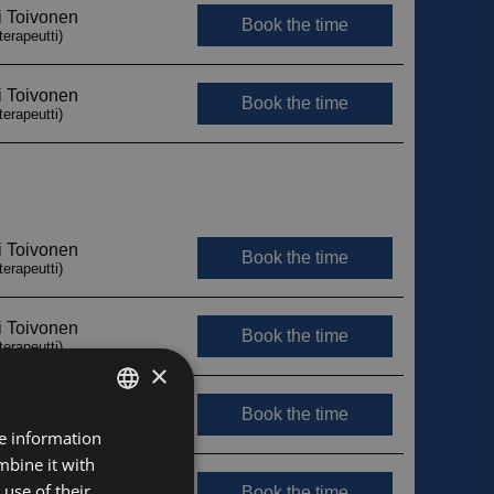
×
FINNISH
re information
mbine it with
ENGLISH
use of their