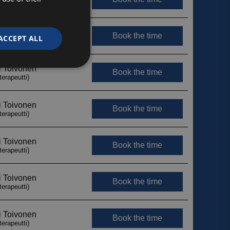
ACCEPT ALL
Unclassified
d
e website cannot be
ytetään erottamaan
Tämä on hyödyllistä
jotta voidaan tehdä
 verkkosivuston