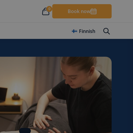
0
Book now
Finnish