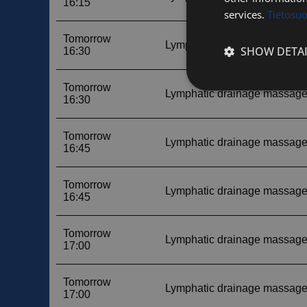
services.
Tietosu
SHOW DETAI
Strictly
necessary
Strictly necessary c
used properly without
Name
__cf_bm