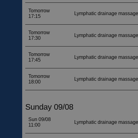
__cf_bm
__cf_bm
CookieScriptConse
VISITOR_PRIVACY_