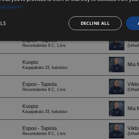
ojakäytäntö
LS
DECLINE ALL
Performance
Targeting
Functionality
Strictly necessary
Performance
Targeting
Functionality
Unclassifie
ookies allow core website functionality such as user login and account management. Th
 strictly necessary cookies.
Provider / Domain
Expiration
Description
29
Tätä evästettä kä
Cloudflare Inc.
minutes
ihmiset ja botit. 
.hs-analytics.net
56
verkkosivustolle, 
seconds
päteviä raportteja