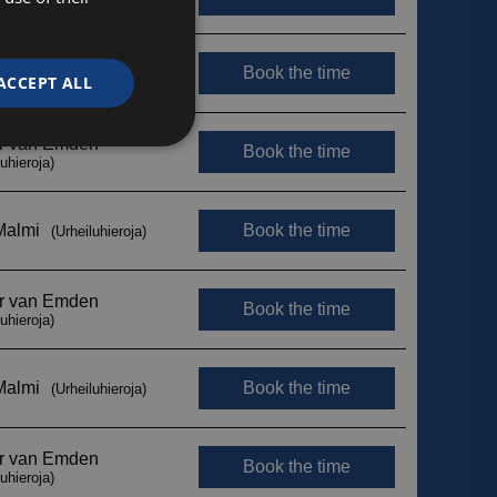
ACCEPT ALL
Unclassified
d
e website cannot be
ytetään erottamaan
Tämä on hyödyllistä
jotta voidaan tehdä
 verkkosivuston