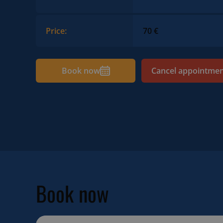
Price:
70 €
Book now
Cancel appointme
Book now