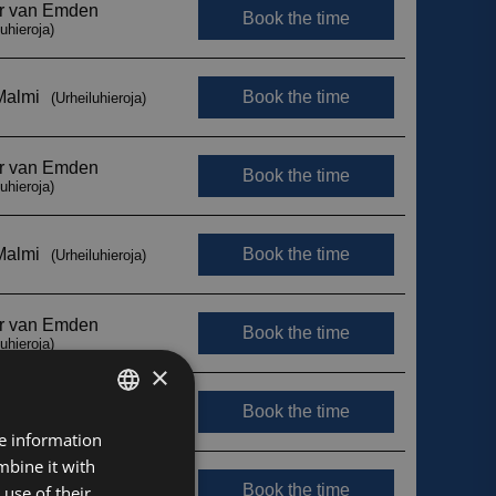
×
FINNISH
re information
mbine it with
ENGLISH
use of their