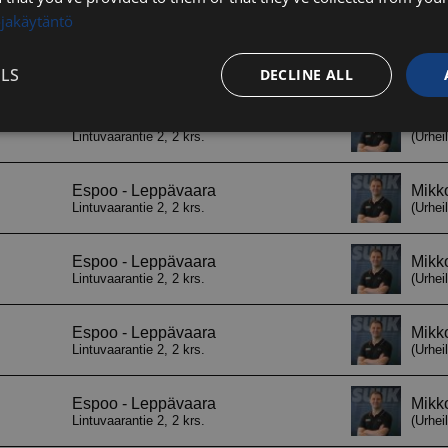
ojakäytäntö
LS
DECLINE ALL
Performance
Targeting
Functionality
Strictly necessary
Performance
Targeting
Functionality
Unclassifie
ookies allow core website functionality such as user login and account management. Th
 strictly necessary cookies.
Provider / Domain
Expiration
Description
29
Tätä evästettä kä
Cloudflare Inc.
minutes
ihmiset ja botit. 
.hs-analytics.net
56
verkkosivustolle, 
seconds
päteviä raportteja