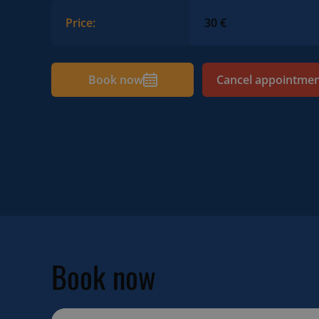
Price:
30 €
Book now
Cancel appointme
Book now