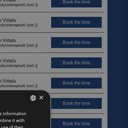
×
FINNISH
re information
mbine it with
ENGLISH
use of their