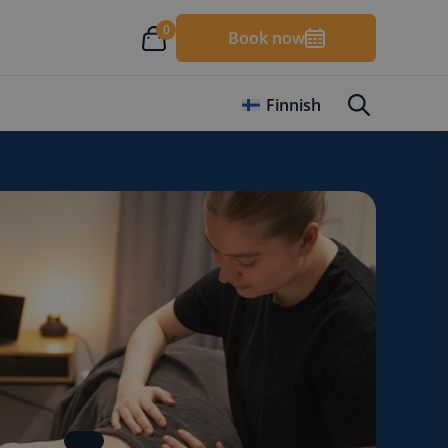
0
Book now
Finnish