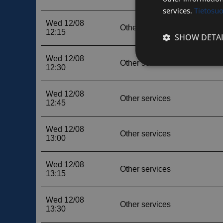
services.
Tietosu
SHOW DETAI
Strictly
necessary
Strictly necessary c
used properly without
Name
__cf_bm