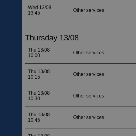
__cf_bm
__cf_bm
CookieScriptConse
VISITOR_PRIVACY_