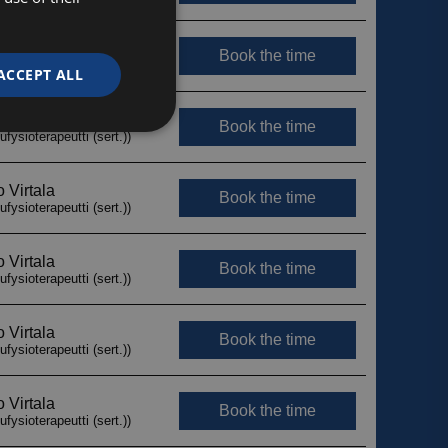
ACCEPT ALL
Unclassified
d
e website cannot be
ytetään erottamaan
Tämä on hyödyllistä
jotta voidaan tehdä
 verkkosivuston