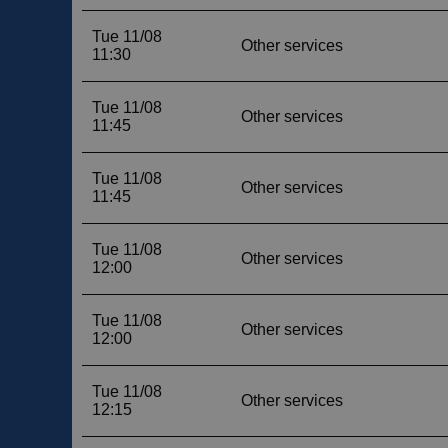
__cf_bm
__cf_bm
CookieScriptConse
VISITOR_PRIVACY_