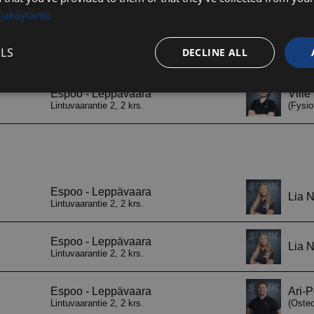
ojakäytäntö
LS
DECLINE ALL
Performance
Targeting
Functionality
Strictly necessary
Performance
Targeting
Functionality
Unclassifie
ookies allow core website functionality such as user login and account management. Th
 strictly necessary cookies.
Provider / Domain
Expiration
Description
29
Tätä evästettä kä
Cloudflare Inc.
minutes
ihmiset ja botit. 
.hs-analytics.net
56
verkkosivustolle, 
seconds
päteviä raportteja