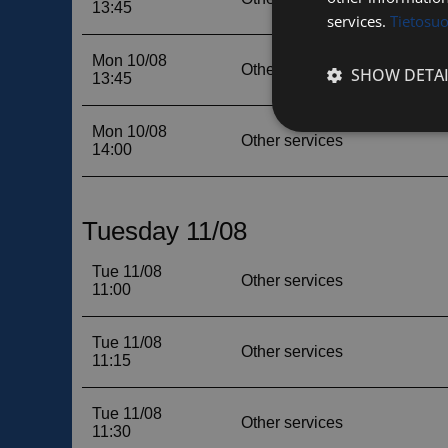
services.
Tietosu
SHOW DETAI
Strictly
necessary
Strictly necessary c
used properly without
Name
__cf_bm