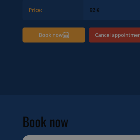
Price:
92 €
Book now
Cancel appointme
Book now