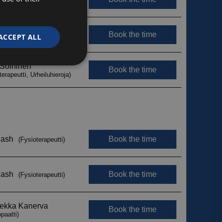
ACCEPT ALL
Unclassified
d
e website cannot be
ytetään erottamaan
Tämä on hyödyllistä
jotta voidaan tehdä
 verkkosivuston