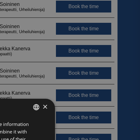
×
FINNISH
re information
mbine it with
ENGLISH
use of their