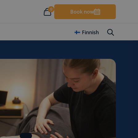
0
Book now
Finnish