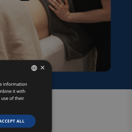
×
FINNISH
re information
mbine it with
ENGLISH
use of their
ACCEPT ALL