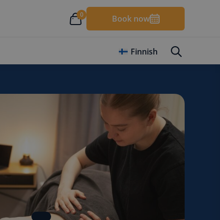
0
Book now
Finnish