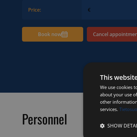
Price:
€
Book now
Cancel appointme
This websit
We use cookies to
about your use of
other information
services.
Tietosu
Personnel
SHOW DETAI