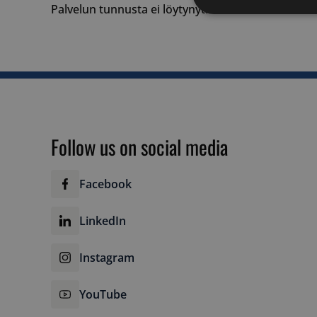
Palvelun tunnusta ei löytynyt.
Strictly
necessary
Follow us on social media
Strictly necessary c
used properly without
Facebook
Name
__cf_bm
LinkedIn
Instagram
__cf_bm
YouTube